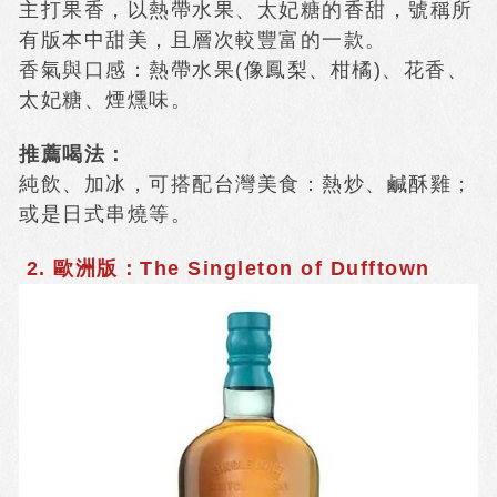
主打果香，以熱帶水果、太妃糖的香甜，號稱所
有版本中甜美，且層次較豐富的一款。
香氣與口感：熱帶水果(像鳳梨、柑橘)、花香、
太妃糖、煙燻味。
推薦喝法：
純飲、加冰，可搭配台灣美食：熱炒、鹹酥雞；
或是日式串燒等。
2. 歐洲版：The Singleton of Dufftown