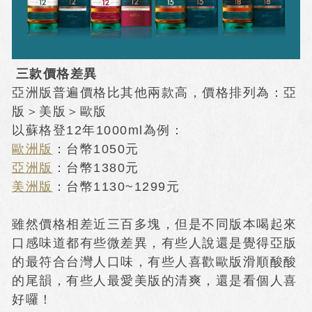
三款價格差異
亞洲版普遍價格比其他兩款高，價格排列為：亞
版＞美版＞歐版
以蘇格登12年1000ml為例：
歐洲版
：台幣1050元
亞洲版
：台幣1380元
美洲版
：台幣1130~1299元
雖然價格相差近三百多塊，但是不同版本喝起來
口感味道都有些微差異，有些人說還是覺得亞版
的最符合台灣人口味，有些人喜歡歐版滑順酸酸
的尾韻，有些人最愛美版的清爽，還是看個人喜
好囉！