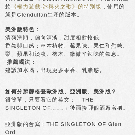
款
《權力遊戲-冰與火之歌》的特別版
，使用的
就是Glendullan生產的版本。
美洲版特色：
清爽滑順，偏向清淡，甜度相對較低。
香氣與口感：
草本植物、莓果味、果仁和焦糖、
梨、蘋果和淡淡、橡木、微微辛辣味的氣息。
推薦喝法：
建議加水喝，出現更多果香、乳脂感。
如何分辨蘇格登歐洲版、亞洲版、美洲版？
很簡單，只要看它的英文：「THE
SINGLETON OF.......」後面接哪個酒廠名稱。
亞洲版的會寫：THE SINGLETON OF Glen
Ord