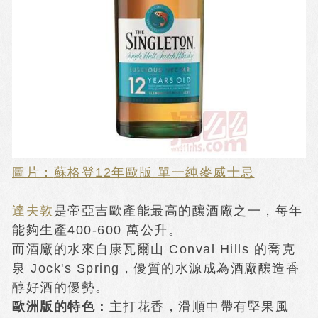
圖片：
蘇格登12年歐版 單一純麥威士忌
達夫敦
是帝亞吉歐產能最高的釀酒廠之一，每年
能夠生產400-600 萬公升。
而酒廠的水來自康瓦爾山 Conval Hills 的喬克
泉 Jock's Spring，優質的水源成為酒廠釀造香
醇好酒的優勢。
歐洲版的特色：
主打花香，滑順中帶有堅果風