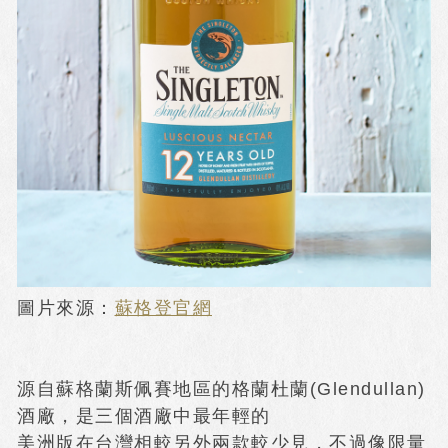
圖片來源：
蘇格登官網
源自蘇格蘭斯佩賽地區的格蘭杜蘭(Glendullan)
酒廠，是三個酒廠中最年輕的
美洲版在台灣相較另外兩款較少見，不過像限量