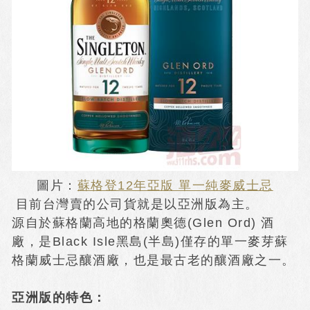
圖片：
蘇格登12年亞版 單一純麥威士忌
目前台灣賣的公司貨就是以亞洲版為主。
源自於蘇格蘭高地的格蘭奧德(Glen Ord) 酒
廠，是Black Isle黑島(半島)僅存的單一麥芽蘇
格蘭威士忌釀酒廠，也是最古老的釀酒廠之一。
亞洲版的特色：