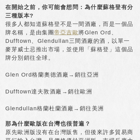
在開始之前，你可能會想問：
為什麼蘇格登有分
三種版本?
很多人都知道蘇格登不是一間酒廠，而是一個品
牌名稱，是由集團
帝亞吉歐
將Glen Ord、
Dufftown、Glendullan三間酒廠的酒，以單一
麥芽威士忌推出市場，並使用「蘇格登」這個品
牌分別銷往全球。
Glen Ord格蘭奧德酒廠→銷往亞洲
Dufftown達夫敦酒廠→銷往歐洲
Glendullan格蘭杜蘭酒廠→銷往美洲
那為什麼歐版在台灣也很普遍？
原先歐洲版沒有在台灣販售，但後來許多貿易商