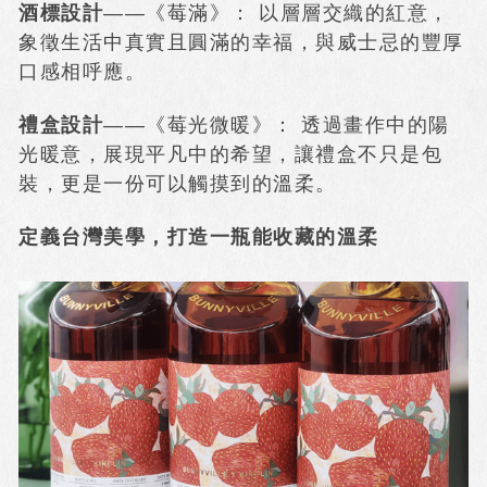
酒標設計
——《莓滿》： 以層層交織的紅意，
象徵生活中真實且圓滿的幸福，與威士忌的豐厚
口感相呼應。
禮盒設計
——《莓光微暖》： 透過畫作中的陽
光暖意，展現平凡中的希望，讓禮盒不只是包
裝，更是一份可以觸摸到的溫柔。
定義台灣美學，打造一瓶能收藏的溫柔