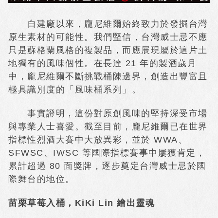
自建廠以來，龐尼維爾始終致力於發掘台灣
原生素材的可能性。我們堅信，台灣威士忌不應
只是蘇格蘭風格的複製品，而應展現屬於這片土
地獨有的風味個性。在長達 21 年的製酒歲月
中，龐尼維爾不斷挑戰桶陳邊界，創造出豐富且
極具識別度的「風味桶系列」。
事實證明，這份對原創風味的堅持深受市場
與專業人士喜愛。截至目前，龐尼維爾已在世界
指標性烈酒大賽中大放異彩，並於 WWA、
SFWSC、IWSC 等國際指標賽事中屢獲肯定，
累計超過 80 面獎牌，逐步奠定台灣威士忌於國
際舞台的地位。
苗栗草莓入桶，KiKi Lin 繪出靈魂