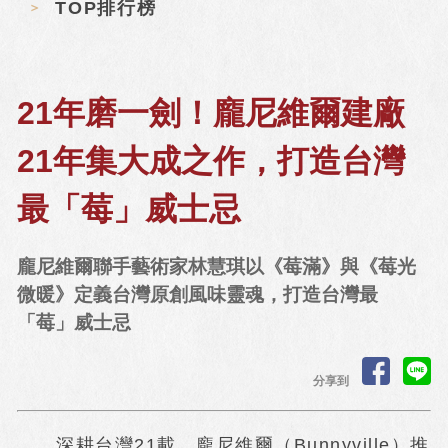
TOP排行榜
21年磨一劍！龐尼維爾建廠
21年集大成之作，打造台灣
最「莓」威士忌
龐尼維爾聯手藝術家林慧琪以《莓滿》與《莓光
微暖》定義台灣原創風味靈魂，打造台灣最
「莓」威士忌
分享到
深耕台灣21載，龐尼維爾（Bunnyville）推