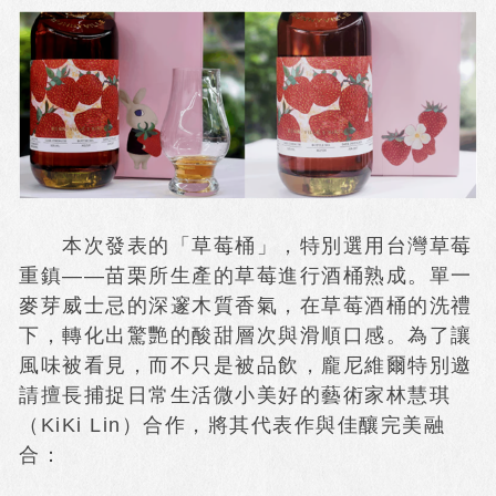
本次發表的「草莓桶」，特別選用台灣草莓
重鎮——苗栗所生產的草莓進行酒桶熟成。單一
麥芽威士忌的深邃木質香氣，在草莓酒桶的洗禮
下，轉化出驚艷的酸甜層次與滑順口感。為了讓
風味被看見，而不只是被品飲，龐尼維爾特別邀
請擅長捕捉日常生活微小美好的藝術家林慧琪
（KiKi Lin）合作，將其代表作與佳釀完美融
合：