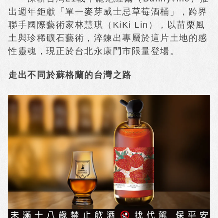
出週年鉅獻「單一麥芽威士忌草莓酒桶」，跨界
聯手國際藝術家林慧琪（KiKi Lin），以苗栗風
土與珍稀礦石藝術，淬鍊出專屬於這片土地的感
性靈魂，現正於台北永康門市限量登場。
走出不同於蘇格蘭的台灣之路