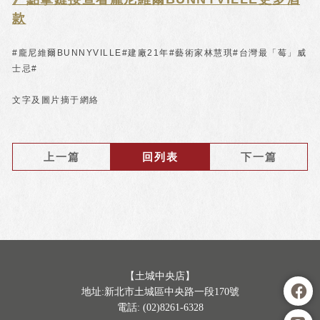
款
#龐尼維爾BUNNYVILLE#建廠21年#藝術家林慧琪#台灣最「莓」威
士忌#
文字及圖片摘于網絡
上一篇
回列表
下一篇
【土城中央店】
地址:新北市土城區中央路一段170號
電話: (02)8261-6328