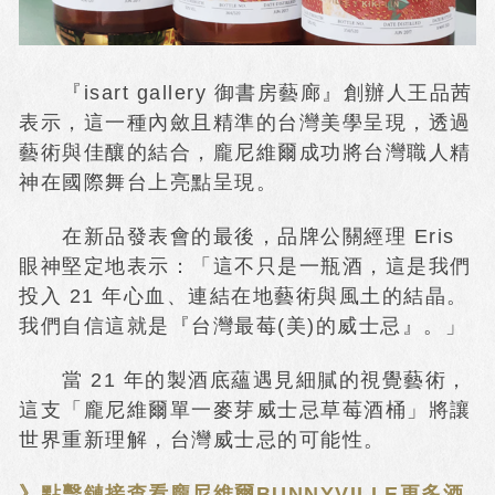
『isart gallery 御書房藝廊』創辦人王品茜
表示，這一種內斂且精準的台灣美學呈現，透過
藝術與佳釀的結合，龐尼維爾成功將台灣職人精
神在國際舞台上亮點呈現。
在新品發表會的最後，品牌公關經理 Eris
眼神堅定地表示：「這不只是一瓶酒，這是我們
投入 21 年心血、連結在地藝術與風土的結晶。
我們自信這就是『台灣最莓(美)的威士忌』。」
當 21 年的製酒底蘊遇見細膩的視覺藝術，
這支「龐尼維爾單一麥芽威士忌草莓酒桶」將讓
世界重新理解，台灣威士忌的可能性。
》點擊鏈接查看龐尼維爾BUNNYVILLE更多酒