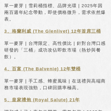
單一麥芽 | 雪莉桶指標、品牌光環 | 2025年因
兩百週年紀念帶動，即使價格微升，需求依然爆
表。
3、格蘭利威 (The Glenlivet) 12年首席三桶
單一麥芽 | 台灣限定、高性價比 | 針對台灣口感
研發的「三桶」成功攻佔即飲市場（熱炒與餐
飲）。
4、百富 (The Balvenie) 12年雙桶
單一麥芽 | 手工感、蜂蜜風味 | 在送禮與高端商
務市場表現強勁，口碑回購率極高。
5、皇家禮炮 (Royal Salute) 21年