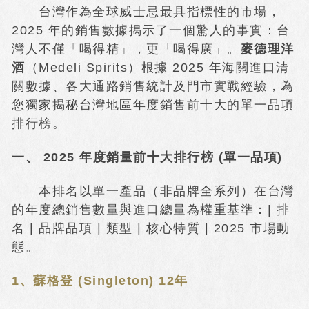
台灣作為全球威士忌最具指標性的市場，
2025 年的銷售數據揭示了一個驚人的事實：台
灣人不僅「喝得精」，更「喝得廣」。
麥德理洋
酒
（Medeli Spirits）根據 2025 年海關進口清
關數據、各大通路銷售統計及門市實戰經驗，為
您獨家揭秘台灣地區年度銷售前十大的單一品項
排行榜。
一、 2025 年度銷量前十大排行榜 (單一品項)
本排名以單一產品（非品牌全系列）在台灣
的年度總銷售數量與進口總量為權重基準：| 排
名 | 品牌品項 | 類型 | 核心特質 | 2025 市場動
態。
1、蘇格登 (Singleton) 12年