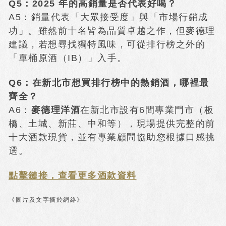
Q5：2025 年的高銷量是否代表好喝？
A5：銷量代表「大眾接受度」與「市場行銷成
功」。雖然前十名皆為品質卓越之作，但麥德理
建議，若想尋找獨特風味，可從排行榜之外的
「單桶原酒（IB）」入手。
Q6：在新北市想買排行榜中的熱銷酒，哪裡最
齊全？
A6：
麥德理洋酒
在新北市設有6間專業門市（板
橋、土城、新莊、中和等），現場提供完整的前
十大酒款現貨，並有專業顧問協助您根據口感挑
選。
點擊鏈接，查看更多酒款資料
《圖片及文字摘於網絡》