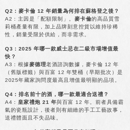
Q2：麥卡倫 12 年銷量為何排在蘇格登之後？
A2：主因是「配額限制」。
麥卡倫
的高品質雪
莉桶產量有限，加上品牌刻意控貨以維持珍稀
性，銷量受限於供給，而非需求。
Q3：2025 年哪一款威士忌在二級市場增值最
快？
A3：根據
麥德理
老酒諮詢數據，麥卡倫 12 年
（舊版標籤）與百富 12 年雙桶（早期批次）是
2025年藏家詢問度最高且增值最明顯的品項。
Q4：排名前十的酒，哪一款最適合送禮？
A4：
皇家禮炮 21 年
與百富 12 年。前者具備霸
氣的瓷瓶設計，後者則有細緻的手工工藝故事，
送禮體面且不失品味。