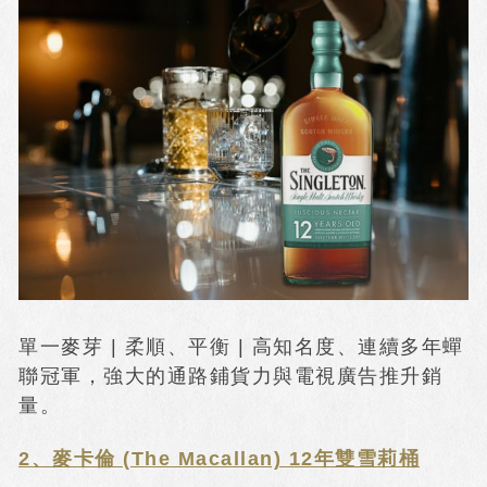
單一麥芽 | 柔順、平衡 | 高知名度、連續多年蟬
聯冠軍，強大的通路鋪貨力與電視廣告推升銷
量。
2、麥卡倫 (The Macallan) 12年雙雪莉桶