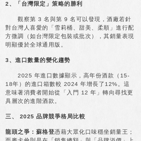
2、「台灣限定」策略的勝利
觀察第 3 名與第 9 名可以發現，酒廠若針
對台灣人喜愛的「雪莉桶、甜美、柔順」進行配
方微調（如台灣限定包裝或批次），其銷量表現
明顯優於全球通用版。
3、進口數量的變化趨勢
2025 年進口數據顯示，高年份酒款（15-
18年）的進口箱數較 2024 年增長了12%。這
意味著消費者開始從「入門 12 年」轉向尋找更
具層次的進階酒款。
三、 2025 品牌競爭格局比較
龍頭之爭：蘇格登
憑藉大眾化口味穩坐銷量王；
而麥卡倫則是在「銷售總額」與「品牌溢價」上