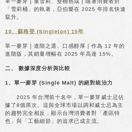
單一麥芽 | 重雪莉、雙桶熟成 | 隨著消費者對
「雪莉桶」的執著，亞伯樂在 2025 年排名快速
竄升。
10、蘇格登 (Singleton) 15年
單一麥芽 | 進階之選、口感醇厚 | 作為 12 年的
進階版，其銷量增幅在 2025 年高達 15%。
二、 數據深度分析與比較
1、單一麥芽 (Single Malt) 的絕對統治力
2025 年台灣前十名中，單一麥芽威士忌佔
據了8個席次。這與全球市場以調和威士忌為主
的趨勢完全相反，顯示台灣消費者對「產區特
色」與「工藝細節」的追求已成主流。