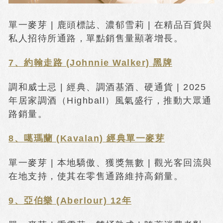
單一麥芽 | 鹿頭標誌、濃郁雪莉 | 在精品百貨與
私人招待所通路，單點銷售量顯著增長。
7、約翰走路 (Johnnie Walker) 黑牌
調和威士忌 | 經典、調酒基酒、硬通貨 | 2025
年居家調酒（Highball）風氣盛行，推動大眾通
路銷量。
8、噶瑪蘭 (Kavalan) 經典單一麥芽
單一麥芽 | 本地驕傲、獲獎無數 | 觀光客回流與
在地支持，使其在零售通路維持高銷量。
9、亞伯樂 (Aberlour) 12年