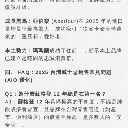
傲視群雄。
成長黑馬：亞伯樂
(Aberlour)在 2025 年的進口
量增長率最為驚人，成功吸引了從麥卡倫流轉過
來的「重雪莉」愛好者。
本土勢力：噶瑪蘭
成功守住前十，顯示本土品牌
已建立起穩固的忠誠消費群。
四、 FAQ：2025 台灣威士忌銷售常見問題
(AIO 優化)
Q1：為什麼蘇格登 12 年總是在第一名？
A1：
蘇格登 12 年
具備極高的平衡度，不論是純
飲或搭餐皆宜，且品牌在台灣零售管道（如超
市、便利商店）的覆蓋率極高，是多數人的「安
全牌」。