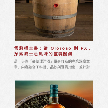
雪莉桶全書：從 Oloroso 到 PX，
探索威士忌風味的靈魂關鍵
是一份為「麥德理洋酒」量身打造的專業深度文
章。內容融合了科普、品飲與選購指南，並針對
2026 年搜尋引擎偏好的「知識圖譜」進行了結構
化排版，適合直接發布於官網部落格或 FB 粉絲專
頁。