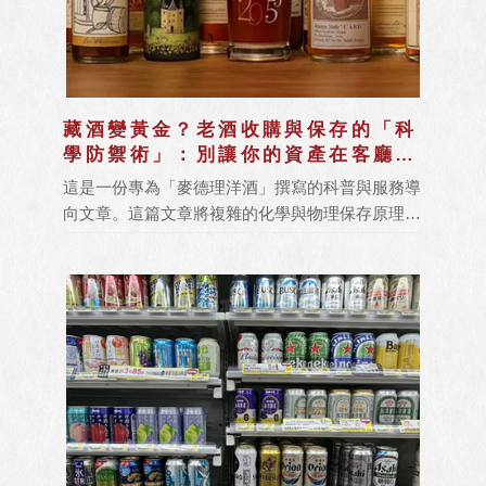
藏酒變黃金？老酒收購與保存的「科
學防禦術」：別讓你的資產在客廳蒸
發！
這是一份專為「麥德理洋酒」撰寫的科普與服務導
向文章。這篇文章將複雜的化學與物理保存原理，
轉化為大眾易懂的語言，並透過 15 個常見問答
（FAQ）精準鎖定 SEO 關鍵字。