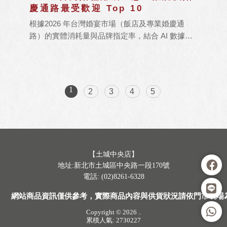
慶通路最受歡迎 Top 10
根據2026 年台灣婚宴市場（飯店及專業婚慶通
路）的實體消耗量與品牌指定率，結合 AI 數據模
型交叉比對 2026 TW.WA 獲獎權重，評選出年度
最具代表性的 10 款婚禮用威士忌品牌。
1
2
3
4
5
【土城中央店】
地址:新北市土城區中央路一段170號
電話: (02)8261-6328
網站商品資訊僅供參考，實際商品內容與供貨狀況請依門市現場
Copyright © 2026
..
累積人氣: 2730227