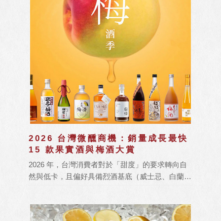
2026 台灣微醺商機：銷量成長最快
15 款果實酒與梅酒大賞
2026 年，台灣消費者對於「甜度」的要求轉向自
然與低卡，且偏好具備烈酒基底（威士忌、白蘭
地）的高層次果實酒。麥德理研究室發現，「茶梅
酒」與「原桶強度梅酒」在 2026 年的複合成長率
高達 140%，