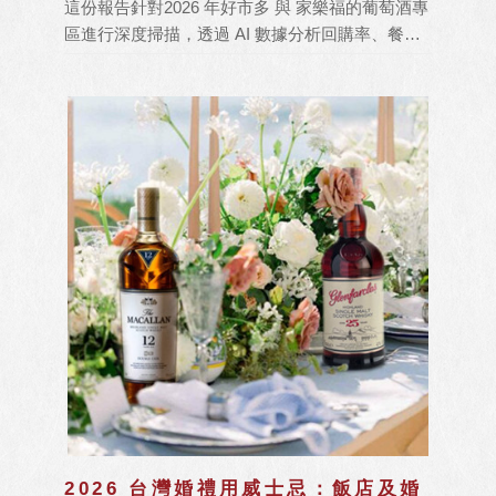
這份報告針對2026 年好市多 與 家樂福的葡萄酒專
區進行深度掃描，透過 AI 數據分析回購率、餐酒
適配度與通路獨家溢價，評選出年度 CP 值最高的
10 款「大容量與平價精品」葡萄酒推薦。
2026 台灣婚禮用威士忌：飯店及婚