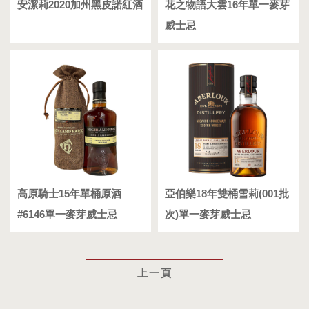
安潔莉2020加州黑皮諾紅酒
花之物語大雲16年單一麥芽
威士忌
高原騎士15年單桶原酒
亞伯樂18年雙桶雪莉(001批
#6146單一麥芽威士忌
次)單一麥芽威士忌
上一頁