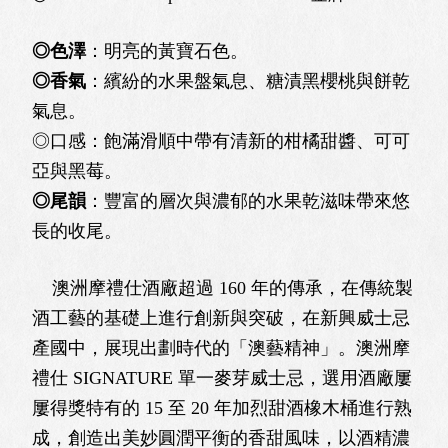
◎色澤
：明亮的黃寶石色。
◎香氣
：繽紛的水果盤氣息、糖漬黑櫻桃與餅乾
氣息。
◎口感：飽滿滑順中帶有清新的柑橘甜醬、可可
亞與黑莓。
◎尾韻
：豐富的層次與濃郁的水果乾滋味帶來悠
長的收尾。
澳洲摩禮仕酒廠超過 160 年的傳承，在傳統製
酒⼯藝的基礎上進⾏創新與突破，在新興威⼠忌
產國中，展現出劃時代的「澳藝精神」。澳洲摩
禮仕 SIGNATURE 單⼀麥芽威⼠忌，選⽤酒廠屢
屢得獎特有的 15 ⾄ 20 年加烈甜酒橡⽊桶進⾏熟
成，創造出美妙圓潤平衡的香甜風味，以酒精濃