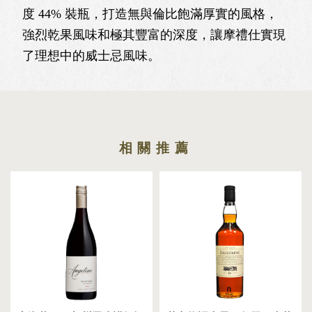
度 44% 裝瓶，打造無與倫比飽滿厚實的風格，
強烈乾果風味和極其豐富的深度，讓摩禮仕實現
了理想中的威⼠忌風味。