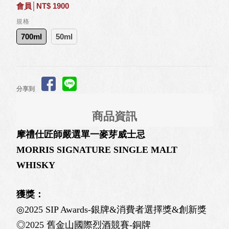
會員│NT$ 1900
規格
700ml
50ml
分享到
商品資訊
摩禮仕匠師嚴選單⼀麥芽威士忌
MORRIS SIGNATURE SINGLE MALT
WHISKY
獲獎：
◎2025 SIP Awards-銀牌&消費者選擇獎&創新獎
◎2025 舊金山國際烈酒競賽-銅牌