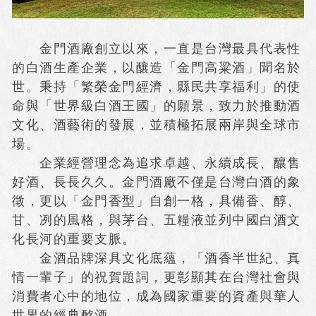
金門酒廠創立以來，一直是台灣最具代表性
的白酒生產企業，以釀造「金門高粱酒」聞名於
世。秉持「繁榮金門經濟，縣民共享福利」的使
命與「世界級白酒王國」的願景，致力於推動酒
文化、酒藝術的發展，並積極拓展兩岸與全球市
場。
企業經營理念為追求卓越、永續成長、釀售
好酒、長長久久。金門酒廠不僅是台灣白酒的象
徵，更以「金門香型」自創一格，具備香、醇、
甘、冽的風格，與茅台、五糧液並列中國白酒文
化長河的重要支脈。
金酒品牌深具文化底蘊，「酒香半世紀、真
情一輩子」的祝賀題詞，更彰顯其在台灣社會與
消費者心中的地位，成為國家重要的資產與華人
世界的經典酩酒。