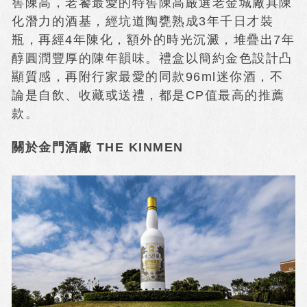
窖陳高，老饕最愛的特窖陳高嚴選老金城廠具陳
化潛力的酒基，經坑道陶甕熟成3年千日才裝
瓶，再經4年陳化，額外的時光沉澱，堆疊出7年
醇圓潤豐厚的陳年韻味。禮盒以簡約金色設計凸
顯質感，再附行家最愛的同款96ml迷你酒，不
論是自飲、收藏或送禮，都是CP值最高的推薦
款。
關於金門酒廠 THE KINMEN