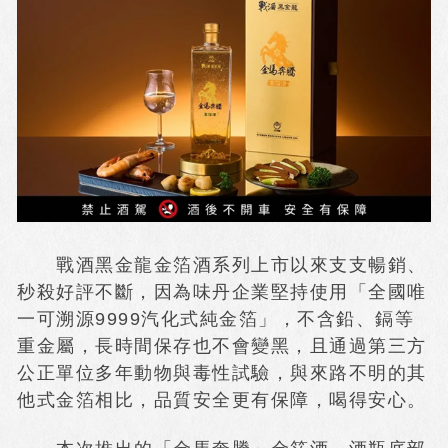
戰酒黑金龍金箔酒系列上市以來支支暢銷、
秒殺好評不斷，因為味丹企業堅持使用「全國唯
一可溯源9999汽化式純金箔」，不含鉛、鎘等
重金屬，長時間保存也不會變黑，且通過第三方
公正單位多年動物與毒性試驗，與來路不明的其
他式金箔相比，品質安全更有保障，喝得安心。