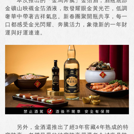
本次推出的「金馬奔騰」金箔酒，酒瓶底部
金礦山映襯金箔酒液，散發耀眼金黃光芒，低調
奢華中帶著吉祥氣息。新春團聚開瓶共享，每一
口都感受金光閃耀、奔騰活力，象徵新的一年財
運與好運連連。
另外，金酒還推出了經3年窖藏4年熟成的特