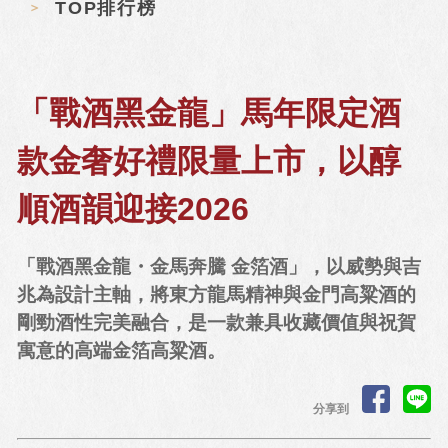
TOP排行榜
「戰酒黑金龍」馬年限定酒
款金奢好禮限量上市，以醇
順酒韻迎接2026
「戰酒黑金龍・金馬奔騰 金箔酒」，以威勢與吉
兆為設計主軸，將東方龍馬精神與金門高粱酒的
剛勁酒性完美融合，是一款兼具收藏價值與祝賀
寓意的高端金箔高粱酒。
分享到