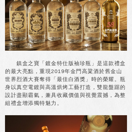
鎮盒之寶「鍍金特仕版袖珍瓶」是這款禮盒
的最大亮點，重現2019年金門高粱酒於舊金山
世界烈酒大賽奪得「最佳白酒獎」時的榮耀。瓶
身以真空電鍍與高溫烘烤工藝打造，雙龍盤踞的
設計盡顯霸氣，兼具收藏價值與視覺震撼，為整
組禮盒增添獨特魅力。