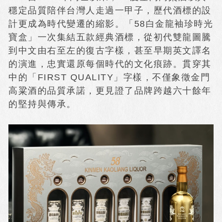
穩定品質陪伴台灣人走過一甲子，歷代酒標的設
計更成為時代變遷的縮影。「58白金龍袖珍時光
寶盒」一次集結五款經典酒標，從初代雙龍圖騰
到中文由右至左的復古字樣，甚至早期英文譯名
的演進，忠實還原每個時代的文化痕跡。貫穿其
中的「FIRST QUALITY」字樣，不僅象徵金門
高粱酒的品質承諾，更見證了品牌跨越六十餘年
的堅持與傳承。