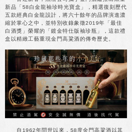
新品「58白金龍袖珍時光寶盒」，精選復刻歷代
五款經典白金龍設計，將六十餘年的品牌演進濃
縮於掌心之中，並特別收錄象徵2019年「最佳
白酒獎」榮耀的「鍍金特仕版袖珍瓶」，這款禮
盒以精緻工藝重現金門高粱酒的傳奇歷史。
自1962年問世以來，58度金門高粱酒以其