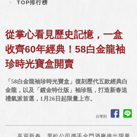
TOP排行榜
從掌心看見歷史記憶，一盒
收齊60年經典！58白金龍袖
珍時光寶盒開賣
「58白金龍袖珍時光寶盒」復刻歷代五款經典白
金龍，以及「鍍金特仕版」袖珍瓶，打造新春送
禮氣派首選，1月26日起限量上市。
分享到
喜迎新春，黑松公司攜手金門酒廠推出限量