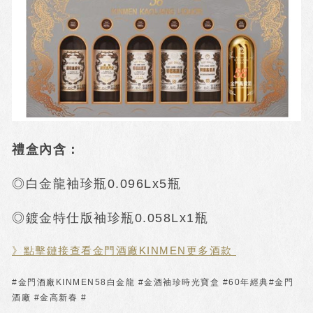
禮盒內含：
◎白金龍袖珍瓶0.096Lx5瓶
◎鍍金特仕版袖珍瓶0.058Lx1瓶
》點擊鏈接查看金門酒廠KINMEN更多酒款
#金門酒廠KINMEN58白金龍 #金酒袖珍時光寶盒 #60年經典#金門
酒廠 #金高新春 #