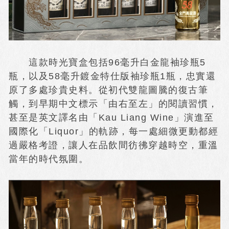
這款時光寶盒包括96毫升白金龍袖珍瓶5
瓶，以及58毫升鍍金特仕版袖珍瓶1瓶，忠實還
原了多處珍貴史料。從初代雙龍圖騰的復古筆
觸，到早期中文標示「由右至左」的閱讀習慣，
甚至是英文譯名由「Kau Liang Wine」演進至
國際化「Liquor」的軌跡，每一處細微更動都經
過嚴格考證，讓人在品飲間彷彿穿越時空，重溫
當年的時代氛圍。