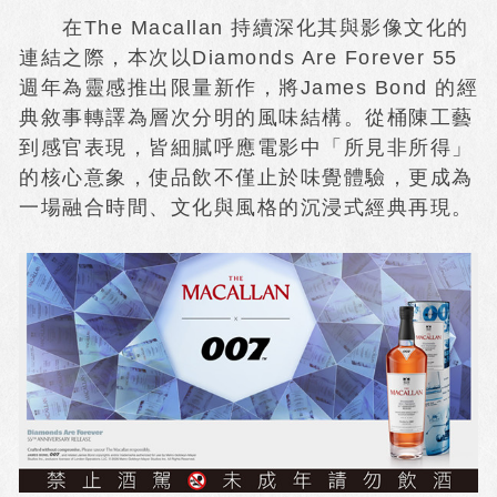
在The Macallan 持續深化其與影像文化的
連結之際，本次以Diamonds Are Forever 55
週年為靈感推出限量新作，將James Bond 的經
典敘事轉譯為層次分明的風味結構。從桶陳工藝
到感官表現，皆細膩呼應電影中「所見非所得」
的核心意象，使品飲不僅止於味覺體驗，更成為
一場融合時間、文化與風格的沉浸式經典再現。