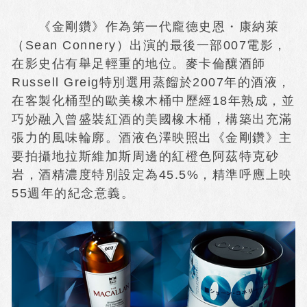
《金剛鑽》作為第一代龐德史恩・康納萊
（Sean Connery）出演的最後一部007電影，
在影史佔有舉足輕重的地位。麥卡倫釀酒師
Russell Greig特別選用蒸餾於2007年的酒液，
在客製化桶型的歐美橡木桶中歷經18年熟成，並
巧妙融入曾盛裝紅酒的美國橡木桶，構築出充滿
張力的風味輪廓。酒液色澤映照出《金剛鑽》主
要拍攝地拉斯維加斯周邊的紅橙色阿茲特克砂
岩，酒精濃度特別設定為45.5%，精準呼應上映
55週年的紀念意義。