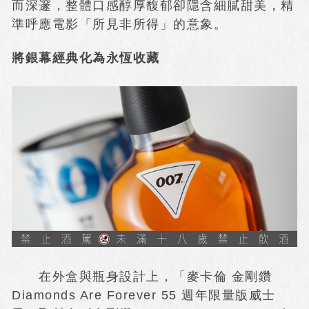
而深邃，整體口感醇厚馥郁卻隱含細膩甜美，精
準呼應電影「所見非所得」的意象。
將銀幕經典化為永恆收藏
在外盒與瓶身設計上，「麥卡倫 金剛鑽
Diamonds Are Forever 55 週年限量版威士