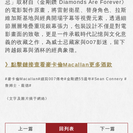
忌」取材自《金剛鑽 Diamonds Are Forever》
的電影製作原畫，將雷射衛星、替身角色、拉斯
維加斯基地與經典開場字幕等視覺元素，透過細
節層層堆疊重現銀幕張力，包裝設計不僅是對電
影畫面的致敬，更是一件承載時代記憶與文化意
義的收藏之作，為威士忌藏家與007影迷，留下
跨越銀幕與酒杯的經典象徵。
》點擊鏈接查看麥卡倫Macallan更多酒款
#麥卡倫Macallan#續寫007傳奇#金剛鑽55週年#Sean Connery #
詹姆士・龐德#
《文字及圖片摘于網絡》
上一篇
回列表
下一篇