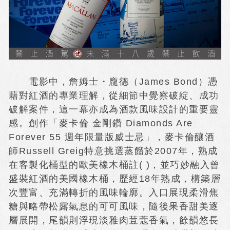
電影中，詹姆士・龐德（James Bond）憑
藉對紅酒的專業理解，從細節中覺察破綻、成功
破解案件，這一幕亦成為酒款風味設計的重要靈
感。創作「麥卡倫 金剛鑽 Diamonds Are
Forever 55 週年限量版威士忌」，麥卡倫釀酒
師Russell Greig特意挑選蒸餾於2007年，熟成
在客製化桶型的歐美橡木桶註( )，並巧妙融入曾
盛裝紅酒的美國橡木桶，歷經18年熟成，構築層
次豐富、充滿轉折的風味輪廓。入口展現柔滑焦
糖與略帶松露氣息的可可風味，隨後果香甜美逐
層展開，尾韻則浮現淡雅肉荳蔻香氣，餘韻悠長