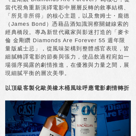
當代視角重新演繹電影中層層反轉的敘事結構、
「所見非所得」的核心主題，以及詹姆士・龐德
（James Bond）憑藉品酒知識洞察關鍵線索的
經典橋段。專為新世代藏家與影迷打造的「麥卡
倫 金剛鑽 Diamonds Are Forever 55 週年限
量版威士忌」，從風味架構到整體感官表現，皆
細膩轉譯電影的節奏與張力，使品飲過程宛如一
場循序揭露的劇情推進，在優雅與力量之間，展
現細膩平衡的層次美學。
以頂級客製化歐美橡木桶風味呼應電影劇情轉折