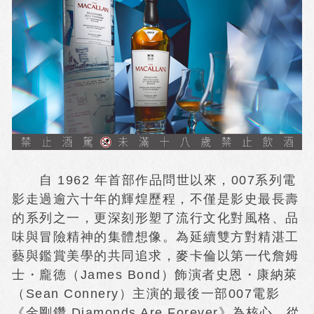
自 1962 年首部作品問世以來，007系列電
影走過逾六十年的輝煌歷程，不僅是影史最長壽
的系列之一，更深刻形塑了流行文化對風格、品
味與冒險精神的集體想像。為延續雙方對精湛工
藝與鑑賞美學的共同追求，麥卡倫以第一代詹姆
士・龐德（James Bond）飾演者史恩・康納萊
（Sean Connery）主演的最後一部007電影
《金剛鑽 Diamonds Are Forever》為核心，從