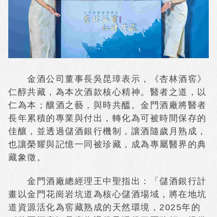
金酒公司董事長吳昆璋表示，《杏林酒窖》
仁醇共藏，為本次酒款核心精神。醫者之道，以
仁為本；釀酒之藝，與時共醞。金門酒廠將醫者
長年累積的專業與付出，轉化為可被時間保存的
佳釀，並透過儲酒銀行機制，讓酒隨歲月熟成，
也讓榮耀與記憶一同被珍藏，成為專屬醫界的典
藏象徵。
金門酒廠總經理王中聖指出：「儲酒銀行計
畫以金門花崗岩坑道為核心儲酒場域，將在地坑
道資源活化為窖藏熟成的天然環境，2025年的