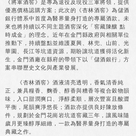
《將軍酒窖》是專為退役及現役三軍將領，提供
優惠價格認購方案；此次的《杏林酒窖》為儲酒
銀行體系中首度為醫界量身打造的專屬酒款。未
來也將持續以不同主題酒窖深化「窖藏陳釀 點
時成金」的理念。近年在金門縣政府與相關單位
推動下，持續盤點並維護夏興、林兜、山前、光
華園、長江等坑道資源，期盼讓坑道獲得活化新
生，金門酒廠在縣府的帶領下以「儲酒銀行」方
案串聯歷史文化與產業發展。
《杏林酒窖》酒液清亮透明，香氣清香純
正，兼具糧香、麴香、醇香與糟香等複合穀物韻
味，入口甜潤爽口、淨醇柔順，層次豐富且酸澀
平衡，尾韻爽淨悠長；酒款亦提供良好陳放條
件，規劃於金門花崗岩坑道窖藏三年，讓風味隨
歲月更臻醇厚細緻，一款為醫界量身打造的專屬
典藏之作。