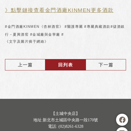
》點擊鏈接查看金門酒廠KINMEN更多酒款
#金門酒廠KINMEN《杏林酒窖》 #醫護專屬 #專屬典藏酒款#儲酒銀
行－夏興酒窖 #金城廠與金寧廠 #
《文字及圖片摘于網絡》
上一篇
回列表
下一篇
【土城中央店】
地址:新北市土城區中央路一段170號
電話: (02)8261-6328