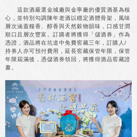
這款酒嚴選金城廠與金寧廠的優質酒基為核
心，並特別勾調陳年老酒以穩定酒體骨架，風味
層次涵蓋糧香、醇香與天然穀物韻味，口感甘潤
順口且層次豐富。訂購者將獲得「儲酒券」作為
憑證，酒品將在坑道中免費窖藏三年，訂購人/
持券人亦可預付費用，延長窖藏保管年限，保管
年限屆滿後，憑儲酒券領回，將獲得酒品窖藏證
書。