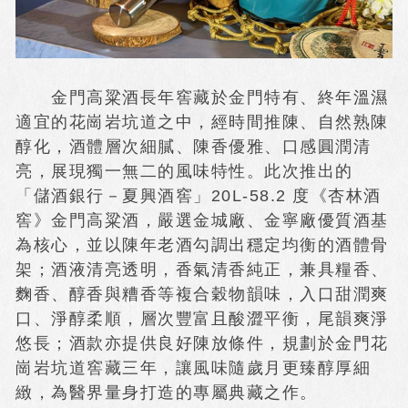
金門高粱酒長年窖藏於金門特有、終年溫濕
適宜的花崗岩坑道之中，經時間推陳、自然熟陳
醇化，酒體層次細膩、陳香優雅、口感圓潤清
亮，展現獨一無二的風味特性。此次推出的
「儲酒銀行－夏興酒窖」20L-58.2 度《杏林酒
窖》金門高粱酒，嚴選金城廠、金寧廠優質酒基
為核心，並以陳年老酒勾調出穩定均衡的酒體骨
架；酒液清亮透明，香氣清香純正，兼具糧香、
麴香、醇香與糟香等複合穀物韻味，入口甜潤爽
口、淨醇柔順，層次豐富且酸澀平衡，尾韻爽淨
悠長；酒款亦提供良好陳放條件，規劃於金門花
崗岩坑道窖藏三年，讓風味隨歲月更臻醇厚細
緻，為醫界量身打造的專屬典藏之作。